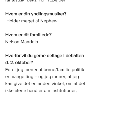
Hvem er din yndlingsmusiker?
 Holder meget af Nephew 
Hvem er dit forbillede? 
Nelson Mandela
Hvorfor vil du gerne deltage i debatten 
d. 2. oktober?
Fordi jeg mener at børne/familie politik 
er mange ting – og jeg mener, at jeg 
kan give det en anden vinkel, om at det 
ikke alene handler om institutioner, 
skoler og normeringer, men at det gode 
familieliv også handler om at dem der 
kan – skal støtte dem der ikke kan, og at 
mange unge i dag kommer i klemme i 
uddannelsessystemet – vi skal have 