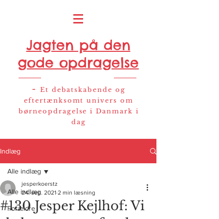
Jagten på den
gode opdragelse
-
Et debatskabende og
eftertænksomt univers om
børneopdragelse i Danmark i
dag
Indlæg
Alle indlæg
jesperkoerstz
Alle indlæg
24. sep. 2021
2 min læsning
#130 Jesper Kejlhof: Vi
Forældre