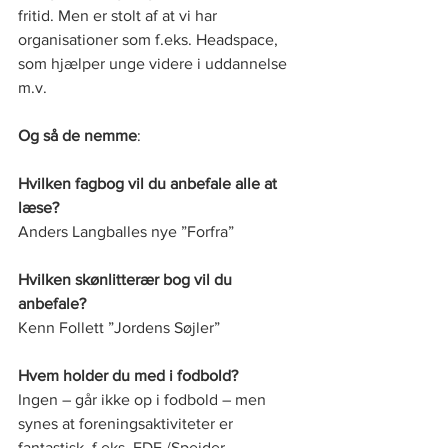
fritid. Men er stolt af at vi har 
organisationer som f.eks. Headspace, 
som hjælper unge videre i uddannelse 
m.v.
Og så de nemme
: 
Hvilken fagbog vil du anbefale alle at 
læse?
Anders Langballes nye ”Forfra”
Hvilken skønlitterær bog vil du 
anbefale?
Kenn Follett ”Jordens Søjler”
Hvem holder du med i fodbold?
Ingen – går ikke op i fodbold – men 
synes at foreningsaktiviteter er 
fantastisk, f.eks. FDF /Spejder