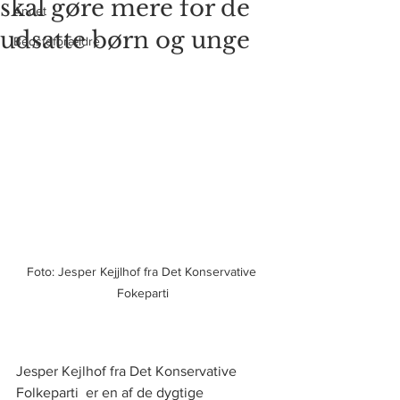
skal gøre mere for de
Andet
udsatte børn og unge
Bedsteforældre
Foto: Jesper Kejjlhof fra Det Konservative 
Fokeparti
Jesper Kejlhof fra Det Konservative 
Folkeparti  er en af de dygtige 