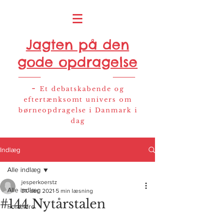
Jagten på den
gode opdragelse
-
Et debatskabende og
eftertænksomt univers om
børneopdragelse i Danmark i
dag
Indlæg
Alle indlæg
jesperkoerstz
Alle indlæg
31. dec. 2021
5 min læsning
#144 Nytårstalen
Forældre