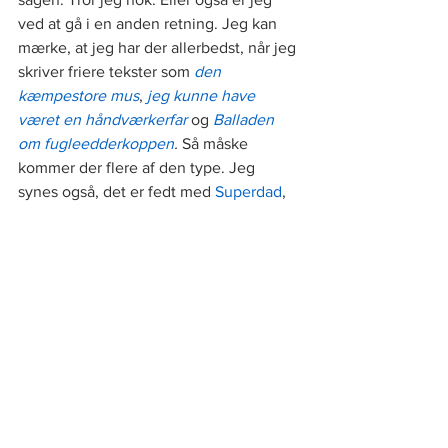
ved at gå i en anden retning. Jeg kan 
mærke, at jeg har der allerbedst, når jeg 
skriver friere tekster som 
den 
kæmpestore mus
, 
jeg kunne have 
været en håndværkerfar
 og 
Balladen 
om fugleedderkoppen
.
 Så måske 
kommer der flere af den type. Jeg 
synes også, det er fedt med 
Superdad
, 
Hønemor
 og 
Børnehaderen
, som er 
fiktive karakterer, som giver mulighed 
for at se verden med helt andre øjne. Så 
måske kommer der også flere af dem. 
Måske er jeg på vej væk fra det 
debatskabende over mod det 
skønlitterære, men jeg er faktisk ikke 
sikker. For nogle gange bliver jeg også 
sur over noget og får brug for at skrive 
om det, og nogle gange fylder typer 