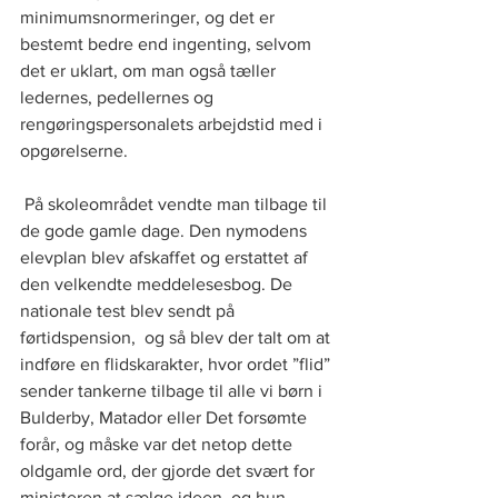
minimumsnormeringer, og det er 
bestemt bedre end ingenting, selvom 
det er uklart, om man også tæller 
ledernes, pedellernes og 
rengøringspersonalets arbejdstid med i 
opgørelserne.  
 På skoleområdet vendte man tilbage til 
de gode gamle dage. Den nymodens 
elevplan blev afskaffet og erstattet af 
den velkendte meddelesesbog. De 
nationale test blev sendt på 
førtidspension,  og så blev der talt om at 
indføre en flidskarakter, hvor ordet ”flid” 
sender tankerne tilbage til alle vi børn i 
Bulderby, Matador eller Det forsømte 
forår, og måske var det netop dette 
oldgamle ord, der gjorde det svært for 
ministeren at sælge ideen, og hun 