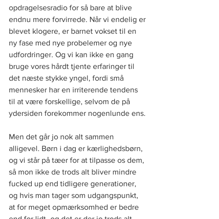
opdragelsesradio for så bare at blive 
endnu mere forvirrede. Når vi endelig er 
blevet klogere, er barnet vokset til en 
ny fase med nye probelemer og nye 
udfordringer. Og vi kan ikke en gang 
bruge vores hårdt tjente erfaringer til 
det næste stykke yngel, fordi små 
mennesker har en irriterende tendens 
til at være forskellige, selvom de på 
ydersiden forekommer nogenlunde ens. 
Men det går jo nok alt sammen 
alligevel. Børn i dag er kærlighedsbørn, 
og vi står på tæer for at tilpasse os dem, 
så mon ikke de trods alt bliver mindre 
fucked up end tidligere generationer, 
og hvis man tager som udgangspunkt, 
at for meget opmærksomhed er bedre 
end for lidt- og det er der jo trods alt 