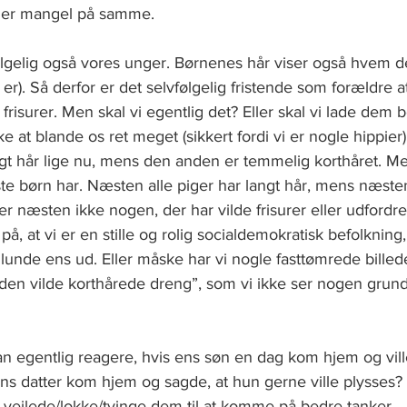
ler mangel på samme.      
lgelig også vores unger. Børnenes hår viser også hvem d
r). Så derfor er det selvfølgelig fristende som forældre a
 frisurer. Men skal vi egentlig det? Eller skal vi lade dem
ke at blande os ret meget (sikkert fordi vi er nogle hippier)
angt hår lige nu, mens den anden er temmelig korthåret. Me
este børn har. Næsten alle piger har langt hår, mens næste
 er næsten ikke nogen, der har vilde frisurer eller udfordre
å, at vi er en stille og rolig socialdemokratisk befolkning
enlunde ens ud. Eller måske har vi nogle fasttømrede billed
en vilde korthårede dreng”, som vi ikke ser nogen grund 
n egentlig reagere, hvis ens søn en dag kom hjem og vill
ns datter kom hjem og sagde, at hun gerne ville plysses? V
man vejlede/lokke/tvinge dem til at komme på bedre tanker.