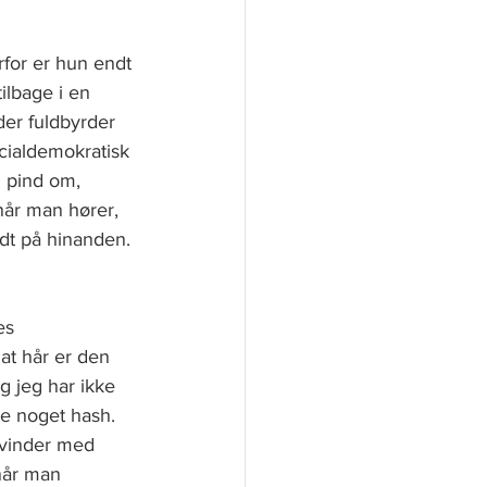
rfor er hun endt 
ilbage i en 
der fuldbyrder 
ocialdemokratisk 
n pind om, 
 når man hører, 
dt på hinanden. 
es 
at hår er den 
g jeg har ikke 
be noget hash. 
kvinder med 
når man 