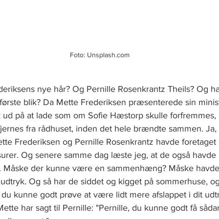
Foto: Unsplash.com
deriksens nye hår? Og Pernille Rosenkrantz Theils? Og 
d første blik? Da Mette Frederiksen præsenterede sin minis
 ud på at lade som om Sofie Hæstorp skulle forfremmes, 
fjernes fra rådhuset, inden det hele brændte sammen. Ja, 
tte Frederiksen og Pernille Rosenkrantz havde foretaget 
isurer. Og senere samme dag læste jeg, at de også havde 
Måske der kunne være en sammenhæng? Måske havde d
 udtryk. Og så har de siddet og kigget på sommerhuse, og 
e, du kunne godt prøve at være lidt mere afslappet i dit ud
 Mette har sagt til Pernille: "Pernille, du kunne godt få såda