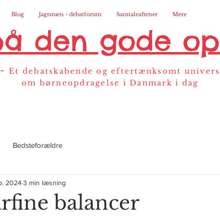
Blog
Jagtstuen - debatforum
Samtaleaftener
Mere
på den gode op
-
Et debatskabende og eftertænksomt univer
om børneopdragelse i Danmark i dag
Bedsteforældre
p. 2024
3 min læsning
rfine balancer