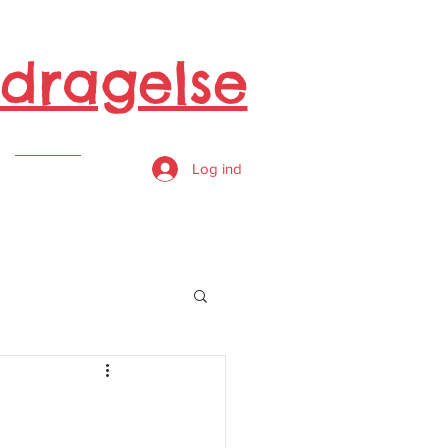
dragelse
s
Log ind