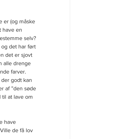
e er (og måske 
t have en 
 bestemme selv? 
 og det har ført 
n det er sjovt 
n alle drenge 
nde farver. 
, der godt kan 
er af ”den søde 
til at lave om 
e have 
ille de få lov 