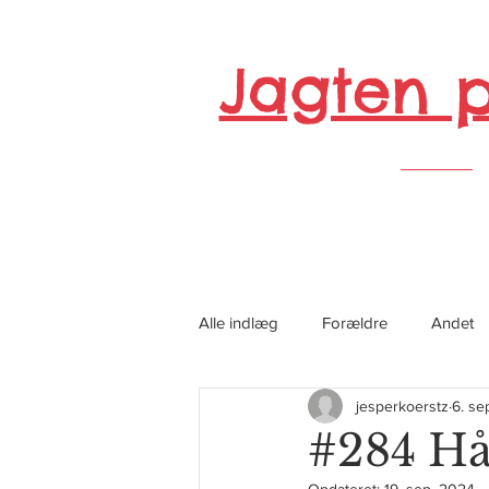
Jagten 
Alle indlæg
Forældre
Andet
jesperkoerstz
6. se
#284 Hå