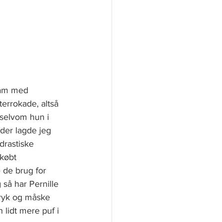
ham med 
terrokade, altså 
selvom hun i 
der lagde jeg 
drastiske 
købt 
e brug for 
så har Pernille 
tryk og måske 
n lidt mere puf i 