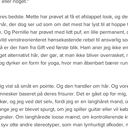
 eller noget."
res bedste. Mette har prøvet at få et afslappet look, og de
år, der dog ser ud som om det mest har lyst til at hoppe t
e. Og Pernille har prøvet med lidt puf, en lille permanent, 
vild venstreorienteret hønsekastende rebel til ansvarlig s
er der ham fra Gift ved første blik. Ham aner jeg ikke e
et alternativt hår, der gør, at man ikke bliver overrasket,
v og dyrker en form for yoga, hvor man åbenbart bærer run
 vist så småt en pointe. Og den handler om hår. Og vor
esker baseret på deres frisurer. Det er gået op for mig, 
rkør, og jeg ved det selv, fordi jeg er en langhåret mand, o
nge jeg er blevet spurgt, om jeg spiller guitar eller vil kø
signaler. Om langhårede loose mænd, om kontrollerende 
 syv otte andre stereotyper, som man lynhurtigt afkoder, 