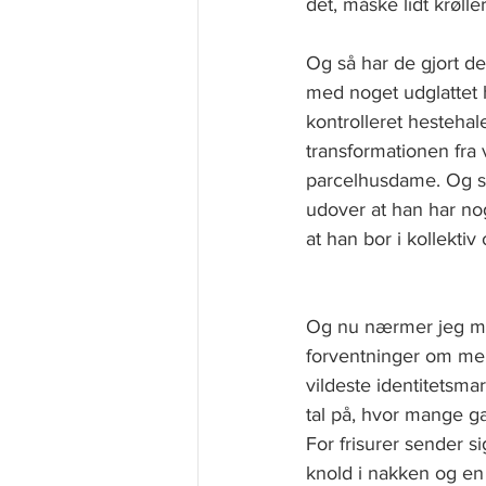
det, måske lidt krøller
Og så har de gjort de
med noget udglattet h
kontrolleret hestehal
transformationen fra 
parcelhusdame. Og så 
udover at han har nog
at han bor i kollekti
Og nu nærmer jeg mig
forventninger om menn
vildeste identitetsma
tal på, hvor mange ga
For frisurer sender 
knold i nakken og en