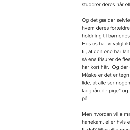
studerer deres hår el
Og det gælder selvfø
hvem deres forældre e
holdning til børnenes
Hos os har vi valgt ik
til, at den ene har l
så ens frisurer de fl
har kort hår.  Og der
Måske er det er tegn p
lide, at alle ser nog
langhårede pige” og d
på.
Men hvordan ville ma
hanekam, eller hvis e
til det? Eller ville 