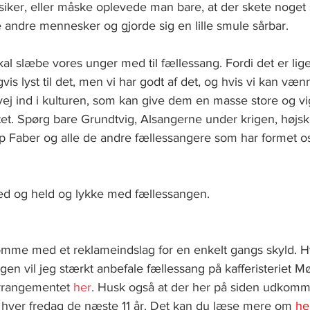
siker, eller måske oplevede man bare, at der skete noget 
 andre mennesker og gjorde sig en lille smule sårbar.  
skal slæbe vores unger med til fællessang. Fordi det er lig
is lyst til det, men vi har godt af det, og hvis vi kan vænn
vej ind i kulturen, som kan give dem en masse store og vi
tet. Spørg bare Grundtvig, Alsangerne under krigen, højsk
ilip Faber og alle de andre fællessangere som har formet 
ed og held og lykke med fællessangen. 
omme med et reklameindslag for en enkelt gangs skyld. Hv
en vil jeg stærkt anbefale fællessang på kafferisteriet Mør
rrangementet 
her
. Husk også at der her på siden udkomm
hver fredag de næste 11 år. Det kan du læse mere om
he