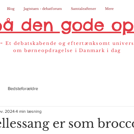
Blog
Jagtstuen - debatforum
Samtaleaftener
Mere
på den gode op
-
Et debatskabende og eftertænksomt univer
om børneopdragelse i Danmark i dag
Bedsteforældre
ov. 2024
4 min læsning
llessang er som brocc