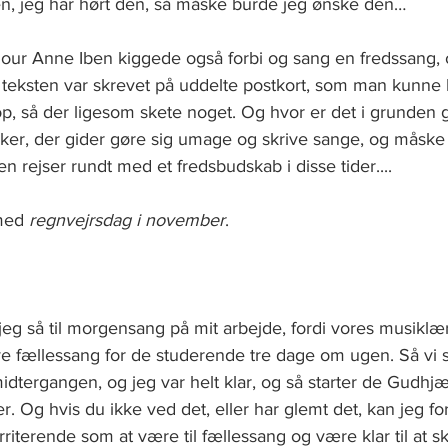
n, jeg har hørt den, så måske burde jeg ønske den…
our Anne Iben kiggede også forbi og sang en fredssang, 
or teksten var skrevet på uddelte postkort, som man kunne
p, så der ligesom skete noget. Og hvor er det i grunden g
ker, der gider gøre sig umage og skrive sange, og måske e
en rejser rundt med et fredsbudskab i disse tider....
med 
regnvejrsdag i november
.
 jeg så til morgensang på mit arbejde, fordi vores musiklær
ave fællessang for de studerende tre dage om ugen. Så vi 
midtergangen, og jeg var helt klar, og så starter de Gudh
. Og hvis du ikke ved det, eller har glemt det, kan jeg for
rriterende som at være til fællessang og være klar til at sk