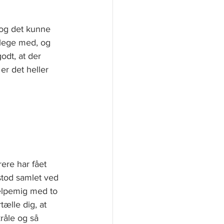
og det kunne 
 lege med, og 
odt, at der 
r det heller 
ere har fået 
stod samlet ved 
jælpemig med to 
tælle dig, at 
råle og så 