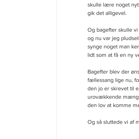
skulle lære noget nyt.
gik det alligevel. 
Og bagefter skulle vi
og nu var jeg pludsel
synge noget man kende
lidt som at få en ny v
Bagefter blev der øns
fællessang lige nu, f
den jo er skrevet til
urovækkende mængde a
den lov at komme med
Og så sluttede vi af 
---