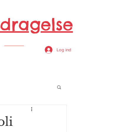
dragelse
s
Log ind
oli