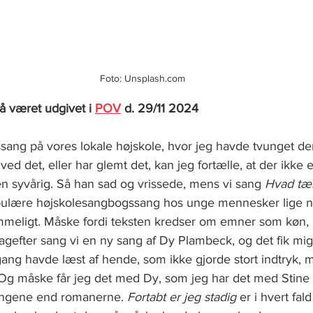
Foto: Unsplash.com
å været udgivet i 
POV
 d. 29/11 2024
lessang på vores lokale højskole, hvor jeg havde tvunget de
ved det, eller har glemt det, kan jeg fortælle, at der ikke 
n syvårig. Så han sad og vrissede, mens vi sang 
Hvad tæn
ulære højskolesangbogssang hos unge mennesker lige nu
meligt. Måske fordi teksten kredser om emner som køn, 
agefter sang vi en ny sang af Dy Plambeck, og det fik mig 
gang havde læst af hende, som ikke gjorde stort indtryk, 
Og måske får jeg det med Dy, som jeg har det med Stine P
angene end romanerne. 
Fortabt er jeg stadig 
er i hvert fal