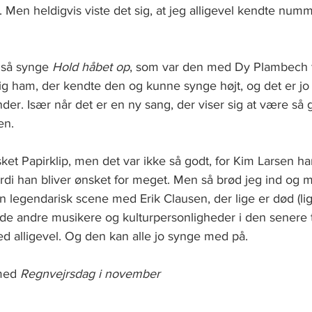
 Men heldigvis viste det sig, at jeg alligevel kendte numme
 så synge 
Hold håbet op
, som var den med Dy Plambech f
ig ham, der kendte den og kunne synge højt, og det er jo vi
r. Især når det er en ny sang, der viser sig at være så go
en. 
ket Papirklip, men det var ikke så godt, for Kim Larsen ha
ordi han bliver ønsket for meget. Men så brød jeg ind og 
 en legendarisk scene med Erik Clausen, der lige er død (l
ndre musikere og kulturpersonligheder i den senere tid
 alligevel. Og den kan alle jo synge med på.    
med 
Regnvejrsdag i november