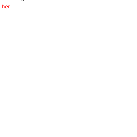
r
her