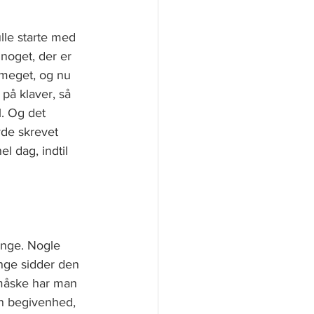
lle starte med 
 noget, der er 
 meget, og nu 
på klaver, så 
. Og det 
vde skrevet 
 dag, indtil 
ange. Nogle 
ange sidder den 
måske har man 
en begivenhed, 