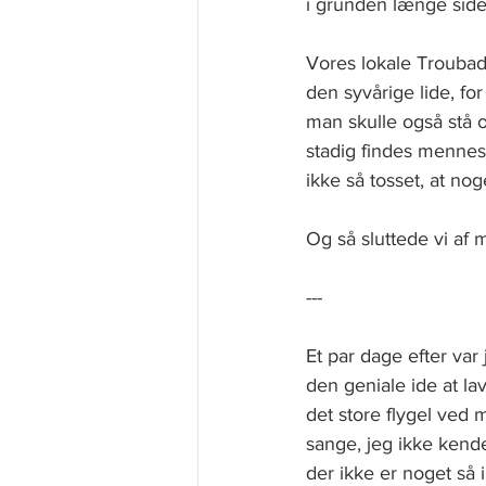
i grunden længe side
Vores lokale Troubad
den syvårige lide, f
man skulle også stå o
stadig findes mennes
ikke så tosset, at nog
Og så sluttede vi af 
---
Et par dage efter var
den geniale ide at l
det store flygel ved 
sange, jeg ikke kender
der ikke er noget så i