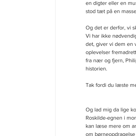
en digter eller en mu
stod tæt på en masse
Og det er derfor, vi 
Vi har ikke nødvendigv
det, giver vi dem en 
oplevelser fremadret
fra nær og fjern, Ph
historien. 
Tak fordi du læste m
Og lad mig da lige k
Roskilde-egnen i morg
kan læse mere om a
om børneopdragelse 