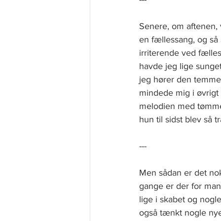
Senere, om aftenen, 
en fællessang, og så 
irriterende ved fæll
havde jeg lige sunget
jeg hører den temmeli
mindede mig i øvrigt 
melodien med tømmerm
hun til sidst blev så
---
Men sådan er det nok
gange er der for mang
lige i skabet og no
også tænkt nogle nye