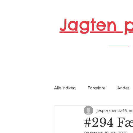
Jagten 
Alle indlæg
Forældre
Andet
jesperkoerstz
15. n
#294 Fæ