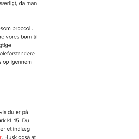
særligt, da man 
esom broccoli. 
e vores børn til 
gtige 
oleforstandere 
os op igennem 
is du er på 
k kl. 15. Du 
er et indlæg 
r
. Husk også at 