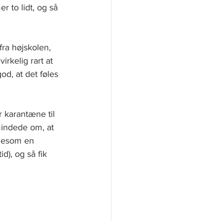
r to lidt, og så 
ra højskolen, 
rkelig rart at 
d, at det føles 
r karantæne til 
mindede om, at 
igesom en 
), og så fik 