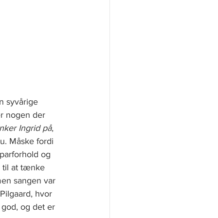
n syvårige 
er nogen der 
ker Ingrid på
, 
. Måske fordi 
parforhold og 
til at tænke 
men sangen var 
ilgaard, hvor 
d god, og det er 