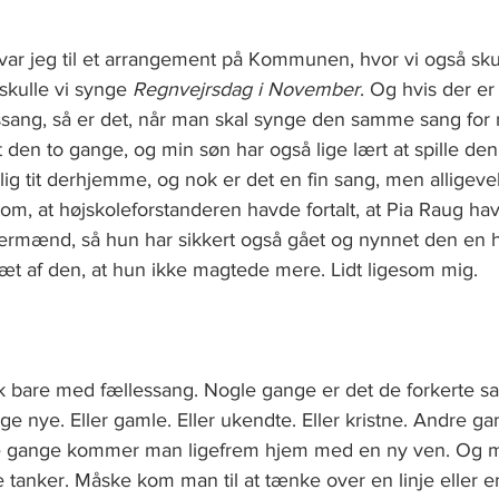
var jeg til et arrangement på Kommunen, hvor vi også sku
skulle vi synge
 Regnvejrsdag i November
. Og hvis der er
essang, så er det, når man skal synge den samme sang for
 den to gange, og min søn har også lige lært at spille den 
g tit derhjemme, og nok er det en fin sang, men alligevel
om, at højskoleforstanderen havde fortalt, at Pia Raug ha
ænd, så hun har sikkert også gået og nynnet den en hel
 træt af den, at hun ikke magtede mere. Lidt ligesom mig. 
 bare med fællessang. Nogle gange er det de forkerte s
e nye. Eller gamle. Eller ukendte. Eller kristne. Andre g
gle gange kommer man ligefrem hjem med en ny ven. Og 
 tanker. Måske kom man til at tænke over en linje eller 