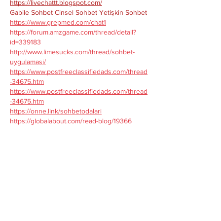
https://livechattt.blogspot.com/
Gabile Sohbet
Cinsel Sohbet
Yetişkin Sohbet
https://www.grepmed.com/chat1
https://forum.amzgame.com/thread/detail?
id=339183
http://www.limesucks.com/thread/sohbet-
uygulamasi/
https://www.postfreeclassifiedads.com/thread
-34675.htm
https://www.postfreeclassifiedads.com/thread
-34675.htm
https://onne.link/sohbetodalari
https://globalabout.com/read-blog/19366
https://globalairgunner.com/read-blog/2755
8
https://letustalk.co.in/read-blog/13447
https://bundas24.com/read-blog/189274
https://buzzingabout.com/read-blog/11458
https://bestbizportal.com/read-blog/55917
https://blesssocial.com/read-blog/15378
https://420dc.xyz/read-blog/8272
http://4blabla.ru/read-blog/3881
http://cityescorts.co.uk/author/gabilechat/
https://www.active2030store.com/author/gabi