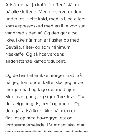
Altså, de har jo kaffe,”coffee” står der 
på alle skiltene. Men de serverer den 
underligt. Helst kold, med is i, og ellers 
som espressoskud med en lille kop sur 
vand ved siden af. Og den går altså 
ikke. Ikke når man er flasket op med 
Gevalia, filter- og som minimum 
Neskaffe. Og så hos verdens 
andenstørste kaffeproducent.
Og de har heller ikke morgenmad. Så 
når jeg har fundet kaffe, skal jeg finde 
morgenmad og tage det med hjem. 
Men hver gang jeg siger ”breakfast?” vil 
de sælge mig ris, beef og nudler. Og 
den går altså ikke. Ikke når man er 
flasket op med havregryn, ost og 
jordbærmarmelade. I Vietnam skal man 
være superheldig, hvis man kan finde et 