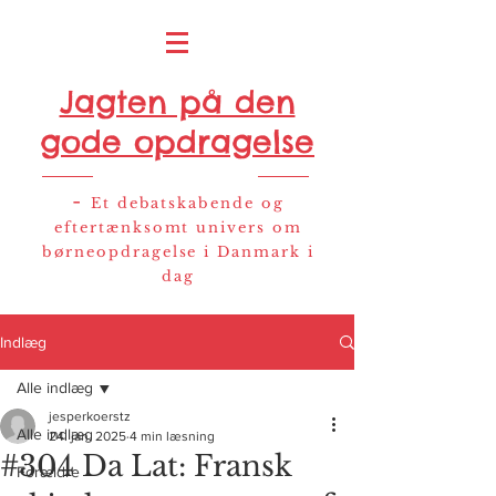
Jagten på den
gode opdragelse
-
Et debatskabende og
eftertænksomt univers om
børneopdragelse i Danmark i
dag
Indlæg
Alle indlæg
jesperkoerstz
Alle indlæg
24. jan. 2025
4 min læsning
#304 Da Lat: Fransk
Forældre