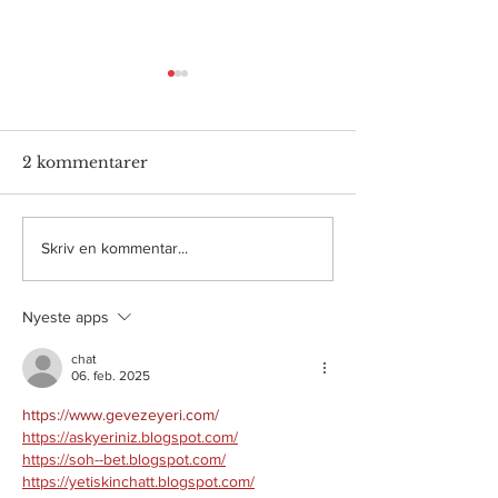
2 kommentarer
#382 Blindebuk og
#381 Tour de
Skriv en kommentar...
shorts på hovedet
sommerland
Nyeste apps
chat
06. feb. 2025
https://www.gevezeyeri.com/
https://askyeriniz.blogspot.com/
https://soh--bet.blogspot.com/
https://yetiskinchatt.blogspot.com/