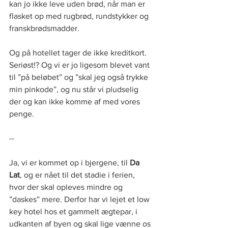
kan jo ikke leve uden brød, når man er 
flasket op med rugbrød, rundstykker og 
franskbrødsmadder.
Og på hotellet tager de ikke kreditkort. 
Seriøst!? Og vi er jo ligesom blevet vant 
til ”på beløbet” og ”skal jeg også trykke 
min pinkode”, og nu står vi pludselig 
der og kan ikke komme af med vores 
penge. 
--
Ja, vi er kommet op i bjergene, til 
Da 
Lat
, og er nået til det stadie i ferien, 
hvor der skal opleves mindre og 
”daskes” mere. Derfor har vi lejet et low 
key hotel hos et gammelt ægtepar, i 
udkanten af byen og skal lige vænne os 