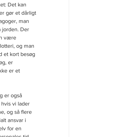
ket: Det kan 
r gør et dårligt 
dagoger, man 
 jorden. Der 
n være 
lotteri, og man 
d et kort besøg 
øg, er 
kke er et 
lg er også 
hvis vi lader 
e, og så flere 
lt ansvar i 
lv for en 
rsonales tid 