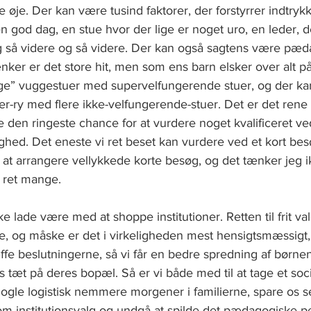
e øje. Der kan være tusind faktorer, der forstyrrer indtryk
n god dag, en stue hvor der lige er noget uro, en leder, de
g så videre og så videre. Der kan også sagtens være pæ
ker er det store hit, men som ens barn elsker over alt på
ge” vuggestuer med supervelfungerende stuer, og der ka
er-ry med flere ikke-velfungerende-stuer. Det er det rene 
 den ringeste chance for at vurdere noget kvalificeret ve
ighed. Det eneste vi ret beset kan vurdere ved et kort bes
il at arrangere vellykkede korte besøg, og det tænker jeg i
r ret mange. 
e lade være med at shoppe institutioner. Retten til frit va
lge, og måske er det i virkeligheden mest hensigtsmæssigt, 
fe beslutningerne, så vi får en bedre spredning af børnen
 tæt på deres bopæl. Så er vi både med til at tage et socia
gle logistisk nemmere morgener i familierne, spare os se
 institutionsvalg og undgå at spilde det pædagogiske pe