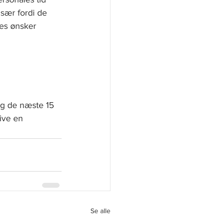
sær fordi de 
res ønsker 
g de næste 15 
ive en 
Se alle