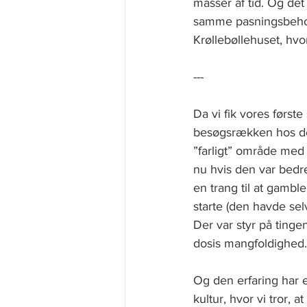
masser af tid. Og det
samme pasningsbehov:
Krøllebøllehuset, hvo
---
Da vi fik vores første
besøgsrækken hos den
”farligt” område med
nu hvis den var bedre
en trang til at gambl
starte (den havde selv
Der var styr på ting
dosis mangfoldighed.
Og den erfaring har ef
kultur, hvor vi tror,