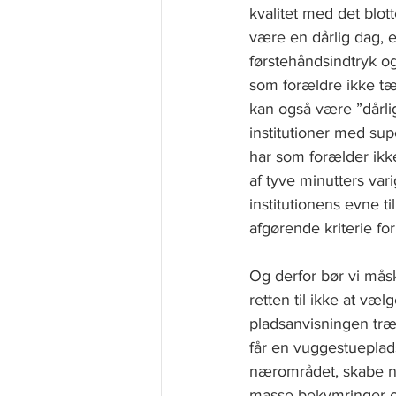
kvalitet med det blott
være en dårlig dag, e
førstehåndsindtryk o
som forældre ikke tæn
kan også være ”dårli
institutioner med sup
har som forælder ikke
af tyve minutters var
institutionens evne t
afgørende kriterie fo
Og derfor bør vi måsk
retten til ikke at væ
pladsanvisningen træf
får en vuggestueplads
nærområdet, skabe no
masse bekymringer om