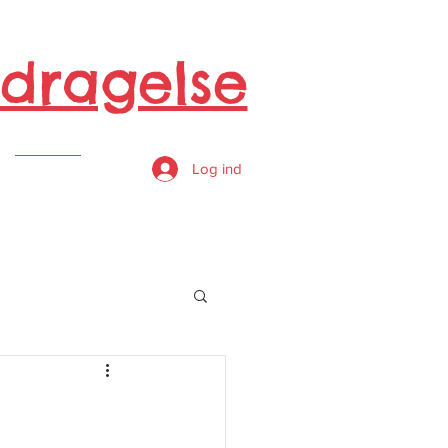
dragelse
s
Log ind