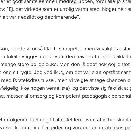
 er et godt samtaleemne i mødregruppen, fordi alle jo sna
 ”Ej, det virkede som et utrolig varmt sted. Noget helt 
r alt var nedslidt og deprimerende”. 
 søn, gjorde vi også klar til shoppetur, men vi valgte at star
 lokale vuggestue, selvom den havde et noget blakket ry
 mange store boligblokke. Men den lå godt nok dejlig tæt
 end sit rygte. Jeg ved ikke, om det var akut opstået sam
e med førstefødtes trivsel, men vi valgte at tage chancen 
følgelig ikke nogen venteliste), og det viste sig faktisk at
ene, masser af omsorg og kompetent pædagogisk personale 
  
terfølgende fået mig til at reflektere over, at vi har skabt
 at vi kan komme ind fra gaden og vurdere en institutions 