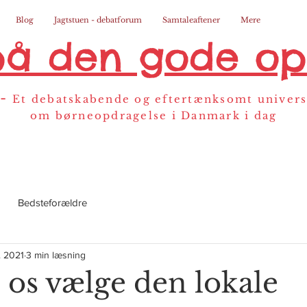
Blog
Jagtstuen - debatforum
Samtaleaftener
Mere
på den gode op
-
Et debatskabende og eftertænksomt univer
om børneopdragelse i Danmark i dag
Bedsteforældre
n. 2021
3 min læsning
 os vælge den lokale