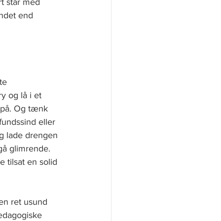
rt står med 
andet end 
te 
 og lå i et 
 på. Og tænk 
fundssind eller 
og lade drengen 
 gå glimrende. 
tilsat en solid 
 en ret usund 
pædagogiske 