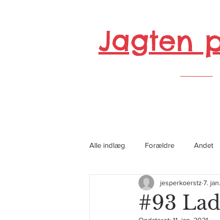
Jagten 
Alle indlæg
Forældre
Andet
jesperkoerstz
7. ja
#93 Lad