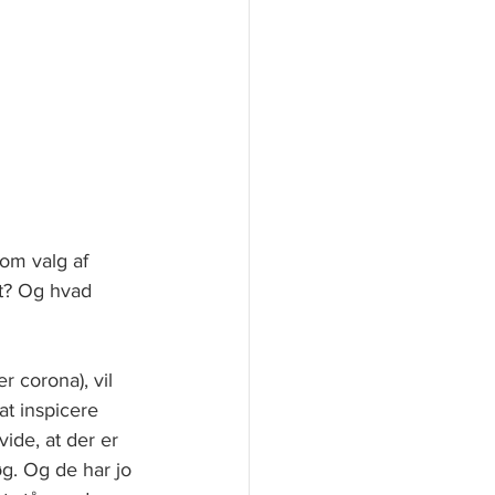
 om valg af 
et? Og hvad 
 corona), vil 
t inspicere 
ide, at der er 
g. Og de har jo 