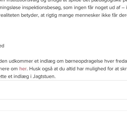
ingsløse inspektionsbesøg, som ingen får noget ud af – i
i realiteten betyder, at rigtig mange mennesker ikke får de
ed
siden udkommer et indlæg om børneopdragelse hver freda
 mere om 
her
. Husk også at du altid har mulighed for at skr
te et indlæg i Jagtstuen.