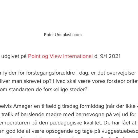
Foto: Unsplash.com
 udgivet på 
Point og View International
 d. 9/1 2021
r fylder for førstegangsforældre i dag, er det overvejelser
bliver man skrevet op? Hvad skal være vores førstepriorit
om standarten de forskellige steder?
lvis Amager en tilfældig tirsdag formiddag (når der ikke er
trafik af barslende mødre med barnevogne på vej ud for a
mperaturen på den pædagogiske kvalitet. De har fået at v
 er en god ide at være opsøgende og tage på vuggestuebesø