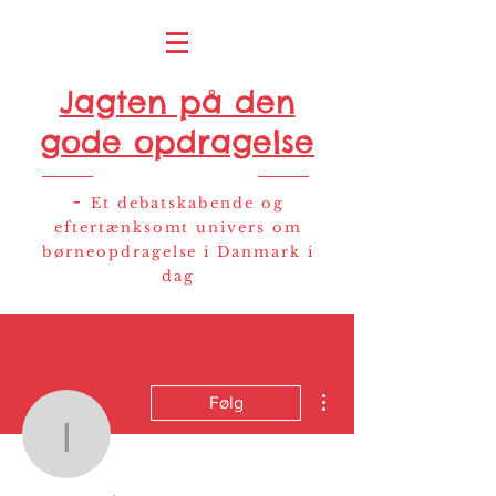
Jagten på den
gode opdragelse
-
Et debatskabende og
eftertænksomt univers om
børneopdragelse i Danmark i
dag
Flere handlinger
Følg
ingemajelange