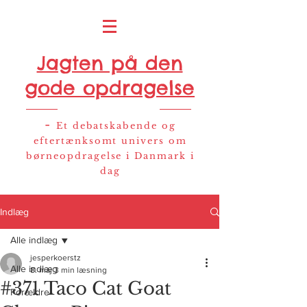
Jagten på den
gode opdragelse
-
Et debatskabende og
eftertænksomt univers om
børneopdragelse i Danmark i
dag
Indlæg
Alle indlæg
jesperkoerstz
Alle indlæg
8. maj
3 min læsning
#371 Taco Cat Goat
Forældre