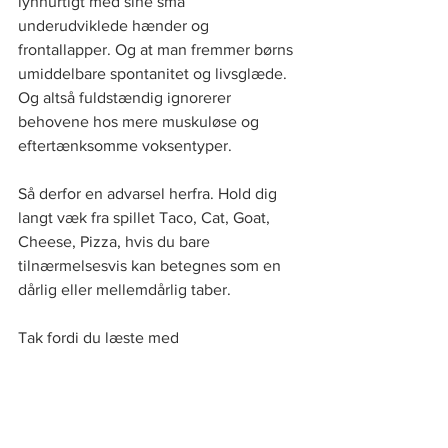
lynhurtigt med sine små 
underudviklede hænder og 
frontallapper. Og at man fremmer børns 
umiddelbare spontanitet og livsglæde. 
Og altså fuldstændig ignorerer 
behovene hos mere muskuløse og 
eftertænksomme voksentyper.
Så derfor en advarsel herfra. Hold dig 
langt væk fra spillet Taco, Cat, Goat, 
Cheese, Pizza, hvis du bare 
tilnærmelsesvis kan betegnes som en 
dårlig eller mellemdårlig taber.  
Tak fordi du læste med
Husk at der her på siden udkommer et 
indlæg om børneopdragelse hver 