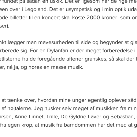
r fundet på sådan en uskik. Det er ligesom når de rige m
e køen over i Legoland. Det er usympatisk og i min optik ud
gode billetter til en koncert skal koste 2000 kroner- som
er).
nkt lægger man mavesurheden til side og begynder at glæd
berede sig. For en Dylanfan er der meget forberedelse i
ætlisterne fra de foregående aftener granskes, så skal der
er, nå ja, og høres en masse musik.
l at tænke over, hvordan mine unger egentlig oplever såd
 af højtalerne. Jeg husker selv meget af musikken fra mi
arsen, Anne Linnet, Trille, De Gyldne Løver og Sebastian, 
 fra egen krop, at musik fra barndommen har det med at gø