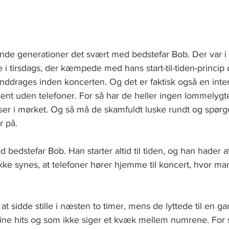
e generationer det svært med bedstefar Bob. Der var i h
i tirsdags, der kæmpede med hans start-til-tiden-princip 
l inddrages inden koncerten. Og det er faktisk også en inte
ent uden telefoner. For så har de heller ingen lommelygte
ser i mørket. Og så må de skamfuldt luske rundt og spørge
 på. 
edstefar Bob. Han starter altid til tiden, og han hader at 
kke synes, at telefoner hører hjemme til koncert, hvor man s
l at sidde stille i næsten to timer, mens de lyttede til en
 sine hits og som ikke siger et kvæk mellem numrene. For 