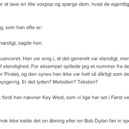
or at lave en lille voxpop og spørge dem, hvad de egentli
g, som han ofte er:
hæsligt, sagde han.
anceret. Han var enig i, at det generelt var elendigt, men
af elendighed. For eksempel spillede jeg et nummer fra d
 Pirate), og den synes han ikke var helt så dårligt som de
 nysgerrig. Er det lyden? Melodien? Teksten?
fordi han nævner Key West, som vi lige har set i Først v
ok ikke kalde det en åbning eller en Bob Dylan fan in spe