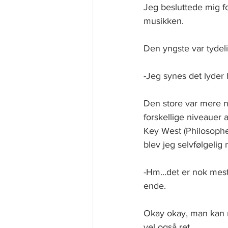
Jeg besluttede mig f
musikken.
Den yngste var tydeli
-Jeg synes det lyder 
Den store var mere nu
forskellige niveauer 
Key West (Philosopher
blev jeg selvfølgelig
-Hm…det er nok mest 
ende.
Okay okay, man kan n
vel også ret.