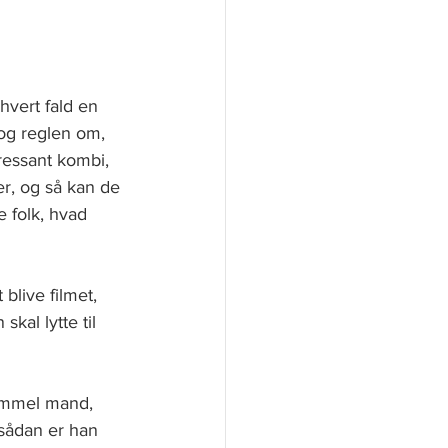
vert fald en 
og reglen om, 
ressant kombi, 
r, og så kan de 
 folk, hvad 
blive filmet, 
kal lytte til 
 gammel mand, 
sådan er han 