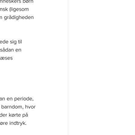
enneskers børn 
ansk (ligesom 
 om grådigheden 
e sig til 
 sådan en 
 læses 
an en periode, 
n barndom, hvor 
der kørte på 
re indtryk. 