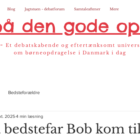
Blog
Jagtstuen - debatforum
Samtaleaftener
Mere
på den gode op
-
Et debatskabende og eftertænksomt univer
om børneopdragelse i Danmark i dag
Bedsteforældre
kt. 2025
4 min læsning
 bedstefar Bob kom ti