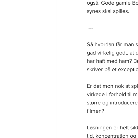
også. Gode gamle Bob
synes skal spilles.
 ---
Så hvordan får man si
gad virkelig godt, at
har haft med ham? Både
skriver på et excepti
Er det mon nok at sp
virkede i forhold til 
større og introducere
filmen?
Løsningen er helt sikk
tid, koncentration o