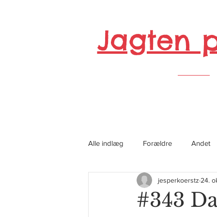
Jagten 
Alle indlæg
Forældre
Andet
jesperkoerstz
24. o
#343 Da