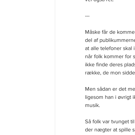
---
Måske får de kommend
del af publikummerne 
at alle telefoner ska
når folk kommer for s
ikke finde deres plad
række, de mon sidder
Men sådan er det med b
ligesom han i øvrigt i
musik.
Så folk var tvunget ti
der nægter at spille