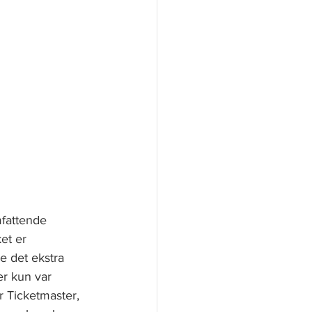
mfattende 
et er 
ge det ekstra 
er kun var 
r Ticketmaster, 