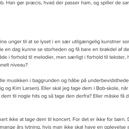
. Han gør præcis, hvad der passer ham, og spiller de sa
ne unger til at se lyset i en sær utilgængelig kunstner s
 de en dag kunne se storheden og få bare en brøkdel af de
 i forhold til melodier, men særligt i forhold til tekster, 
onelt niveau? 
ille musikken i baggrunden og håbe på underbevidstheden
mig og Kim Larsen). Eller skal jeg tage dem i Bob-skole, når 
 dem til nogle hits og så tage den derfra? Eller måske få de
ert ikke at tage dem til koncert. For det er ikke for børn. 
g mange års lytning, hvis man ikke skal have en oplevelse