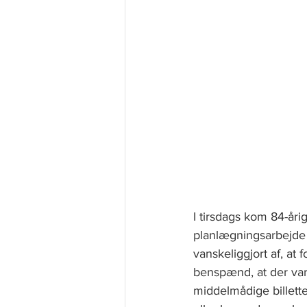
I tirsdags kom 84-åri
planlægningsarbejde i 
vanskeliggjort af, at 
benspænd, at der var 
middelmådige billetter