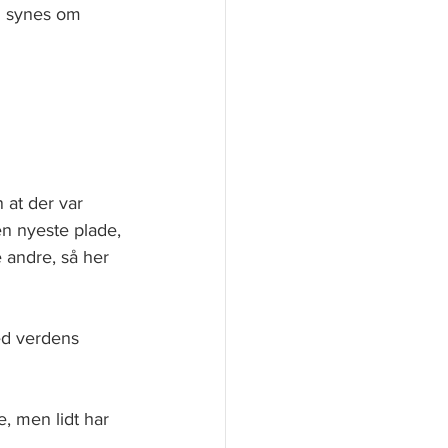
g synes om 
 at der var 
en nyeste plade, 
 andre, så her 
ed verdens 
, men lidt har 