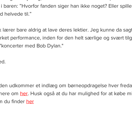
 i baren: ”Hvorfor fanden siger han ikke noget? Eller spille
d helvede til.”
k lærer bare aldrig at lave deres lektier. Jeg kunne da sag
ket performance, inden for den helt særlige og svært til
 "koncerter med Bob Dylan." 
ed.
siden udkommer et indlæg om børneopdragelse hver freda
 mere om
her
. Husk også at du har mulighed for at købe 
m du finder
her