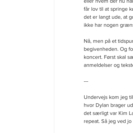
eller hvem der nu ha
får lov til at spring
det er langt ude, at 
ikke har nogen græns
Nå, men på et tidspu
begivenheden. Og for
koncert. Først skal s
anmeldelser og tekst
---
Undervejs kom jeg ti
hvor Dylan brager ud
det særligt var Kim L
repeat. Så jeg ved jo