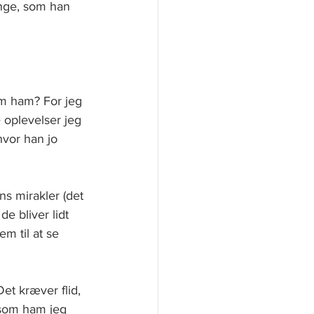
nge, som han 
om ham? For jeg 
 oplevelser jeg 
hvor han jo 
s mirakler (det 
de bliver lidt 
m til at se 
Det kræver flid, 
 som ham jeg 