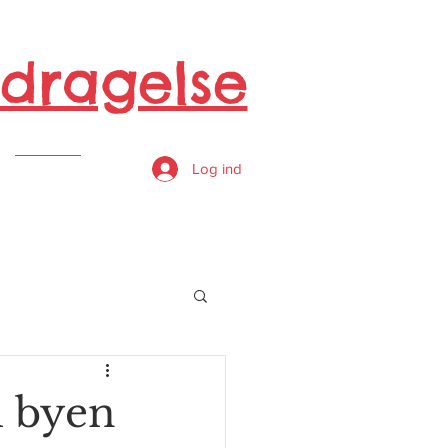
dragelse
s
Log ind
l byen