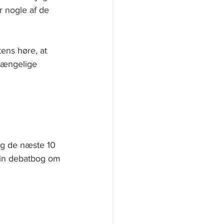
r nogle af de 
tens høre, at 
gængelige 
g de næste 10 
min debatbog om 