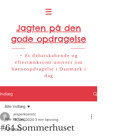
Jagten på den
gode opdragelse
-
Et debatskabende og
eftertænksomt univers om
børneopdragelse i Danmark i
dag
Indlæg
Alle indlæg
jesperkoerstz
Alle indlæg
18. jun. 2020
3 min læsning
#64 Sommerhuset
Forældre