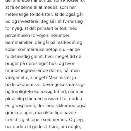
der allerede har et hus, som knokler for 
at få enderne til at mødes, som har 
meterlange to-do-lister, at de også går 
ud og investerer. Jeg så i et tv-indslag 
for nylig, at det primært er folk med 
parcelhuse i forvejen, herunder 
børnefamilier, der går på markedet og 
køber sommerhuse netop nu. Har de 
fuldstændig glemt, hvor meget tid de 
bruger på deres eget hus, og hvor 
frihedsbegrænsende det er, når man 
vælger at eje noget? Man mister jo 
både økonomisk-, bevægelsesmæssig- 
og forpligtelsesmæssig frihed, når man 
pludselig står med ansvaret for endnu 
en græsplæne, der med sikkerhed også 
gror i de uger, man ikke lige havde 
tænkt sig at tage i sommerhus. Og jeg 
har endnu til gode at høre, om nogle, 