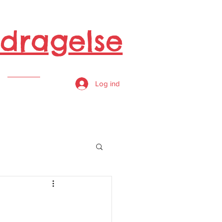
dragelse
s
Log ind