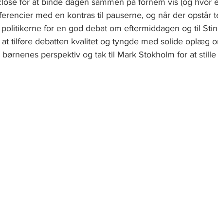
zlose for at binde dagen sammen på fornem vis (og hvor e
erencier med en kontras til pauserne, og når der opstår t
l politikerne for en god debat om eftermiddagen og til Stin
at tilføre debatten kvalitet og tyngde med solide oplæg 
rnenes perspektiv og tak til Mark Stokholm for at stille d