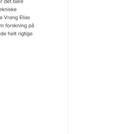
r det bare 
ekniske 
a Vrang Elias 
om forskning på 
e helt rigtige 