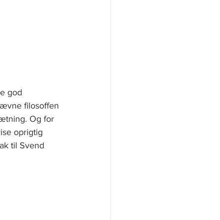
be god 
nævne filosoffen 
tning. Og for 
se oprigtig 
ak til Svend 