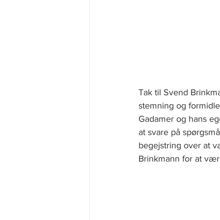
Tak til Svend Brinkm
stemning og formidle 
Gadamer og hans ege
at svare på spørgsmål
begejstring over at v
Brinkmann for at væ