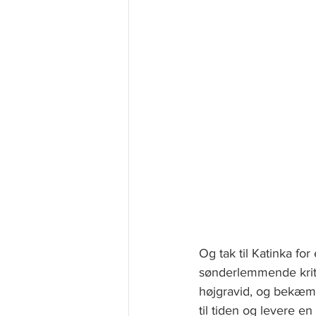
Og tak til Katinka fo
sønderlemmende kritik
højgravid, og bekæmpe
til tiden og levere e