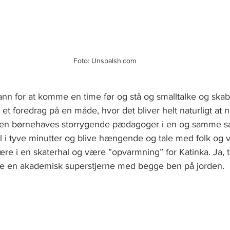
Foto: Unspalsh.com
ann for at komme en time før og stå og smalltalke og ska
et foredrag på en måde, hvor det bliver helt naturligt at 
n børnehaves storrygende pædagoger i en og samme sæ
 i tyve minutter og blive hængende og tale med folk og vi
ære i en skaterhal og være ”opvarmning” for Katinka. Ja, t
re en akademisk superstjerne med begge ben på jorden. 