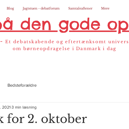
Blog
Jagtstuen - debatforum
Samtaleaftener
Mere
på den gode op
-
Et debatskabende og eftertænksomt univer
om børneopdragelse i Danmark i dag
Bedsteforældre
t. 2021
3 min læsning
 for 2. oktober