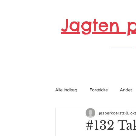
Jagten 
Alle indlæg
Forældre
Andet
jesperkoerstz
8. ok
#132 Tak