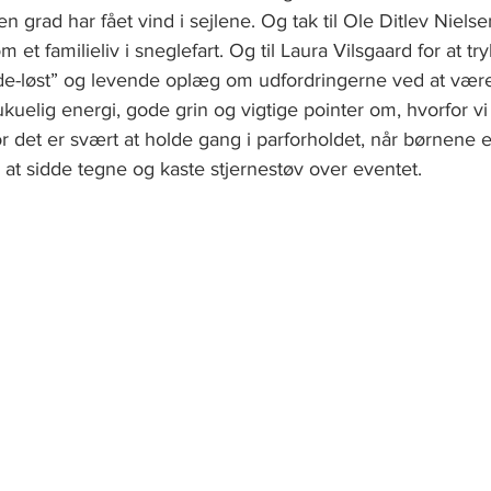
 grad har fået vind i sejlene. Og tak til Ole Ditlev Nielse
 et familieliv i sneglefart. Og til Laura Vilsgaard for at try
de-løst” og levende oplæg om udfordringerne ved at være
 ukuelig energi, gode grin og vigtige pointer om, hvorfor v
r det er svært at holde gang i parforholdet, når børnene 
or at sidde tegne og kaste stjernestøv over eventet.   