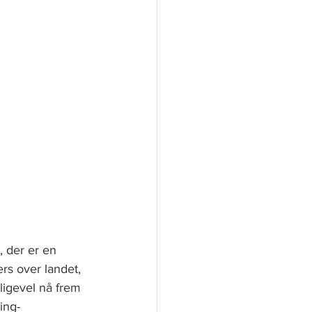
, der er en 
rs over landet, 
ligevel nå frem 
ing-