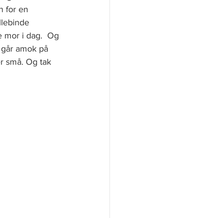
n for en 
llebinde 
 mor i dag.  Og 
i går amok på 
er små. Og tak 