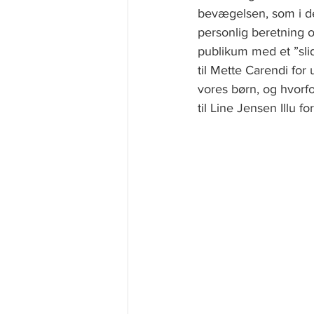
bevægelsen, som i den
personlig beretning om
publikum med et ”sli
til Mette Carendi for
vores børn, og hvorfo
til Line Jensen Illu f