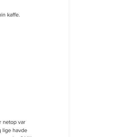
in kaffe.
r netop var 
g lige havde 