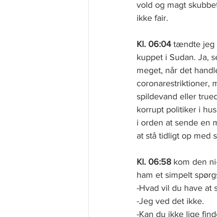
vold og magt skubbe
ikke fair.  
Kl. 06:04
 tændte jeg
kuppet i Sudan. Ja, s
meget, når det hand
coronarestriktioner,
spildevand eller tru
korrupt politiker i hu
i orden at sende en 
at stå tidligt op med
Kl. 06:58
 kom den ni-
ham et simpelt spørg
-Hvad vil du have at 
-Jeg ved det ikke.
-Kan du ikke lige find