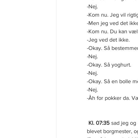
-Nej. 
-Kom nu. Jeg vil rigt
-Men jeg ved det ikke
-Kom nu. Du kan vælg
-Jeg ved det ikke. 
-Okay. Så bestemmer 
-Nej. 
-Okay. Så yoghurt. 
-Nej. 
-Okay. Så en bolle me
-Nej. 
-Åh for pokker da. Væ
Kl. 07:35
 sad jeg og 
blevet borgmester, og