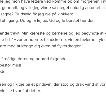
 Ville jeg mon have lettere ved komme op om morgenen i n
 generelt, og ville jeg vinde så meget naturlig autoritet, a
eg sagde? Pludselig fik jeg øje på klokken:   
il at i gang. Ud og få tøj på. Ud og få børstet tænder. 
ygende travlt. Min kæreste og børnene og jeg begyndte at 
 tid: ”Hvor er huerne, handskerne, vinterstøvlerne, ryk dig
ære med at lægge dig oven på flyverdragten”.
fireårige døren og udbrød følgende. 
pestor mus! 
ede
en og fik øje på et pindsvin, der stod og drak vand af vo
vin, se hvor fint det er.