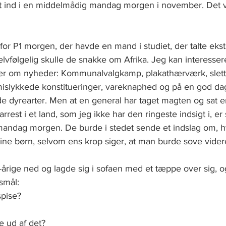
t ind i en middelmådig mandag morgen i november. Det v
 for P1 morgen, der havde en mand i studiet, der talte ek
elvfølgelig skulle de snakke om Afrika. Jeg kan interesser
ler om nyheder: Kommunalvalgkamp, plakathærværk, slett
 mislykkede konstitueringer, vareknaphed og på en god dag
ede dyrearter. Men at en general har taget magten og sat 
sarrest i et land, som jeg ikke har den ringeste indsigt i, e
mandag morgen. De burde i stedet sende et indslag om, hv
 sine børn, selvom ens krop siger, at man burde sove videre
årige ned og lagde sig i sofaen med et tæppe over sig, og
smål:
spise?
e ud af det?