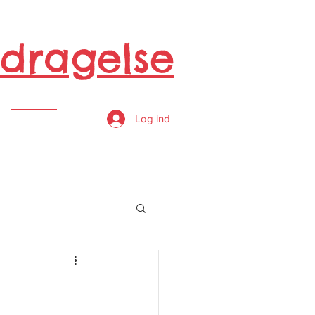
dragelse
s
Log ind