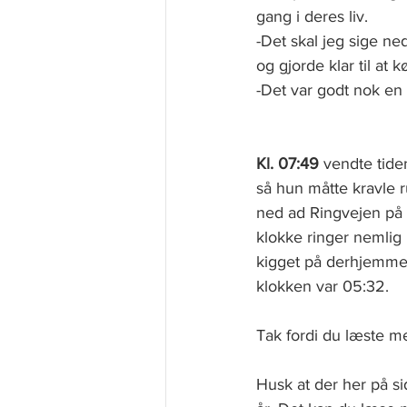
gang i deres liv.
-Det skal jeg sige ne
og gjorde klar til at kø
-Det var godt nok en
Kl. 07:49
 vendte tide
så hun måtte kravle 
ned ad Ringvejen på l
klokke ringer nemlig
kigget på derhjemme 
klokken var 05:32.   
Tak fordi du læste me
Husk at der her på 