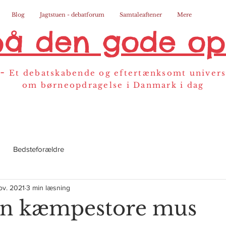
Blog
Jagtstuen - debatforum
Samtaleaftener
Mere
på den gode op
-
Et debatskabende og eftertænksomt univer
om børneopdragelse i Danmark i dag
Bedsteforældre
ov. 2021
3 min læsning
en kæmpestore mus