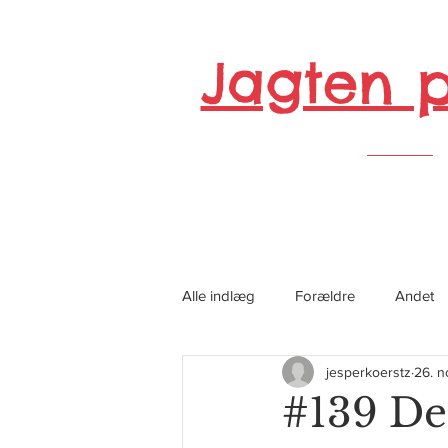
Jagten 
Alle indlæg
Forældre
Andet
jesperkoerstz
26. n
#139 D