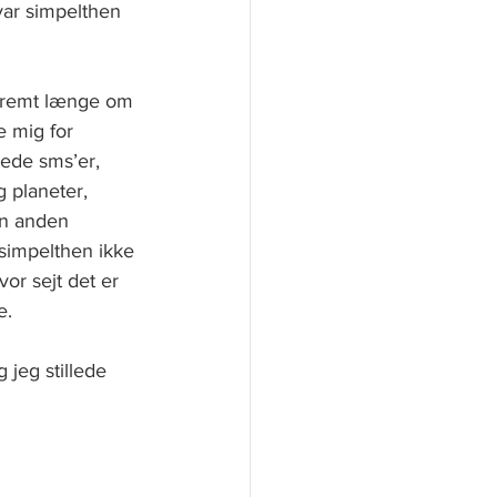
ar simpelthen 
stremt længe om 
e mig for 
ede sms’er, 
 planeter, 
en anden 
r simpelthen ikke 
or sejt det er 
.   
 jeg stillede 