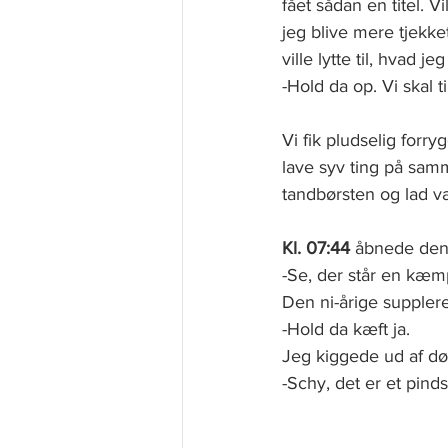
fået sådan en titel.
jeg blive mere tjekket
ville lytte til, hvad j
-Hold da op. Vi skal t
Vi fik pludselig forr
lave syv ting på samme
tandbørsten og lad v
Kl. 07:44
 åbnede den 
-Se, der står en kæm
Den ni-årige suppler
-Hold da kæft ja.
Jeg kiggede ud af dør
-Schy, det er et pinds