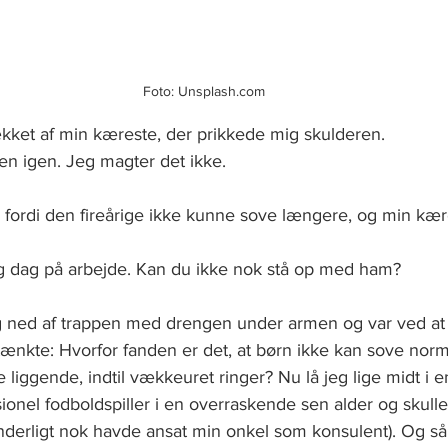
Foto: Unsplash.com
ækket af min kæreste, der prikkede mig skulderen. 
gen igen. Jeg magter det ikke. 
, fordi den fireårige ikke kunne sove længere, og min kæ
g dag på arbejde. Kan du ikke nok stå op med ham?
g ned af trappen med drengen under armen og var ved at 
ænkte: Hvorfor fanden er det, at børn ikke kan sove norm
e liggende, indtil vækkeuret ringer? Nu lå jeg lige midt i 
sionel fodboldspiller i en overraskende sen alder og skulle
derligt nok havde ansat min onkel som konsulent). Og så