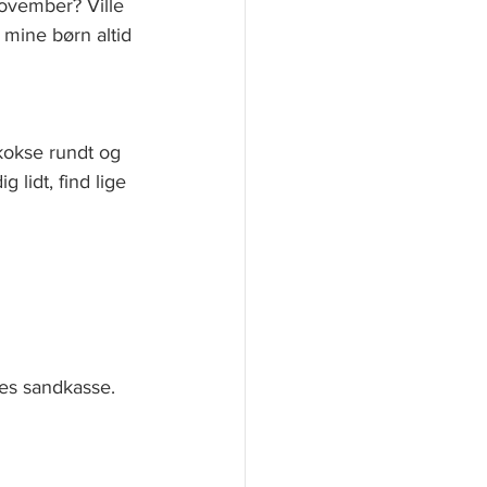
ovember? Ville 
t mine børn altid 
kokse rundt og 
 lidt, find lige 
res sandkasse.