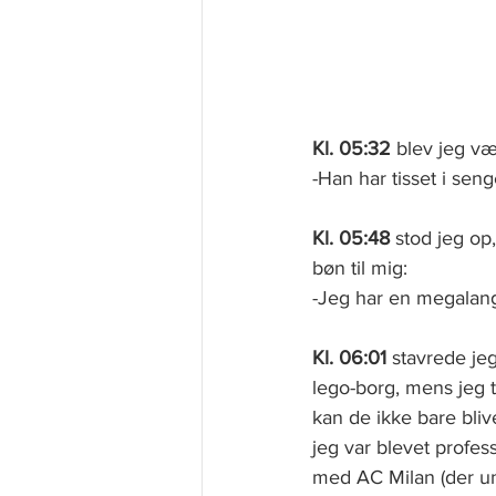
Kl. 05:32
 blev jeg v
-Han har tisset i sen
Kl. 05:48
 stod jeg op
bøn til mig: 
-Jeg har en megalan
Kl. 06:01
 stavrede je
lego-borg, mens jeg t
kan de ikke bare bliv
jeg var blevet profes
med AC Milan (der un