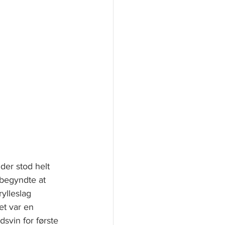
der stod helt 
 begyndte at 
ylleslag 
et var en 
svin for første 