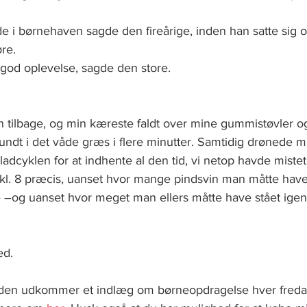
de i børnehaven sagde den fireårige, inden han satte sig o
re.     
 god oplevelse, sagde den store. 
n tilbage, og min kæreste faldt over mine gummistøvler og
rundt i det våde græs i flere minutter. Samtidig drønede 
adcyklen for at indhente al den tid, vi netop havde mistet
 kl. 8 præcis, uanset hvor mange pindsvin man måtte have
–og uanset hvor meget man ellers måtte have stået igen
d.    
siden udkommer et indlæg om børneopdragelse hver freda