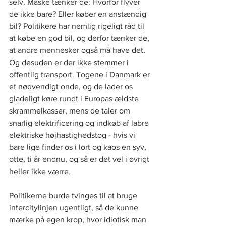
selv. Måske tænker de: Hvorfor flyver 
de ikke bare? Eller køber en anstændig 
bil? Politikere har nemlig rigeligt råd til 
at købe en god bil, og derfor tænker de, 
at andre mennesker også må have det. 
Og desuden er der ikke stemmer i 
offentlig transport. Togene i Danmark er 
et nødvendigt onde, og de lader os 
gladeligt køre rundt i Europas ældste 
skrammelkasser, mens de taler om 
snarlig elektrificering og indkøb af labre 
elektriske højhastighedstog - hvis vi 
bare lige finder os i lort og kaos en syv, 
otte, ti år endnu, og så er det vel i øvrigt 
heller ikke værre. 
Politikerne burde tvinges til at bruge 
intercitylinjen ugentligt, så de kunne 
mærke på egen krop, hvor idiotisk man 