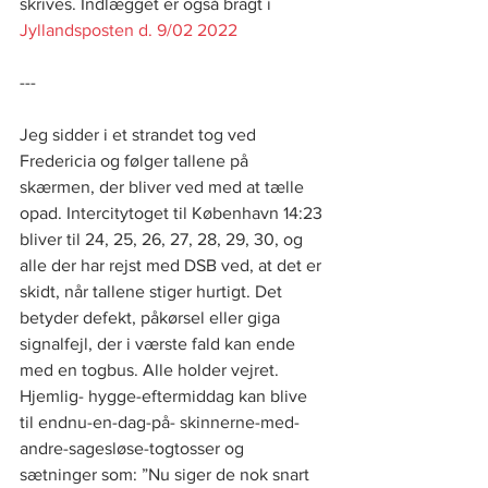
skrives. Indlægget er også bragt i 
Jyllandsposten d. 9/02 2022
---
Jeg sidder i et strandet tog ved 
Fredericia og følger tallene på 
skærmen, der bliver ved med at tælle 
opad. Intercitytoget til København 14:23 
bliver til 24, 25, 26, 27, 28, 29, 30, og 
alle der har rejst med DSB ved, at det er 
skidt, når tallene stiger hurtigt. Det 
betyder defekt, påkørsel eller giga 
signalfejl, der i værste fald kan ende 
med en togbus. Alle holder vejret. 
Hjemlig- hygge-eftermiddag kan blive 
til endnu-en-dag-på- skinnerne-med-
andre-sagesløse-togtosser og 
sætninger som: ”Nu siger de nok snart 