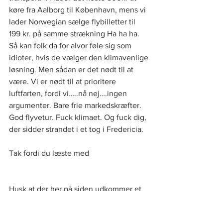
køre fra Aalborg til København, mens vi 
lader Norwegian sælge flybilletter til 
199 kr. på samme strækning Ha ha ha. 
Så kan folk da for alvor føle sig som 
idioter, hvis de vælger den klimavenlige 
løsning. Men sådan er det nødt til at 
være. Vi er nødt til at prioritere 
luftfarten, fordi vi…..nå nej….ingen 
argumenter. Bare frie markedskræfter. 
God flyvetur. Fuck klimaet. Og fuck dig, 
der sidder strandet i et tog i Fredericia. 
Tak fordi du læste med
Husk at der her på siden udkommer et 
indlæg om børneopdragelse (eller tog) 
hver fredag de næste 14 år. Det kan du 