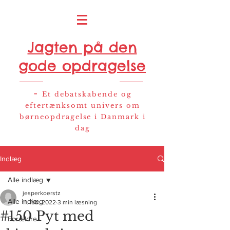
Jagten på den
gode opdragelse
-
Et debatskabende og
eftertænksomt univers om
børneopdragelse i Danmark i
dag
Indlæg
Alle indlæg
jesperkoerstz
Alle indlæg
11. feb. 2022
3 min læsning
#150 Pyt med
Forældre