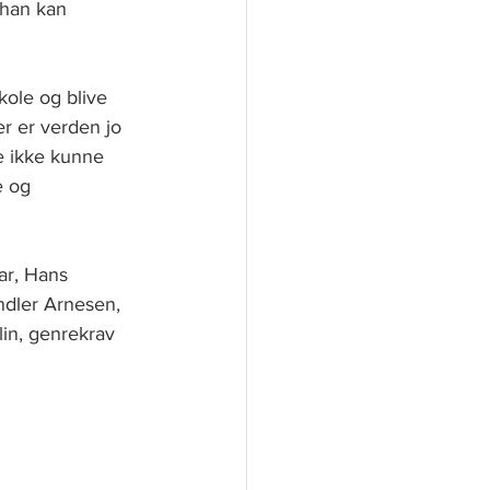
 han kan 
ole og blive 
er er verden jo 
e ikke kunne 
e og 
ar, Hans 
ndler Arnesen, 
lin, genrekrav 