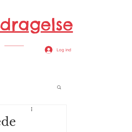
dragelse
s
Log ind
ede