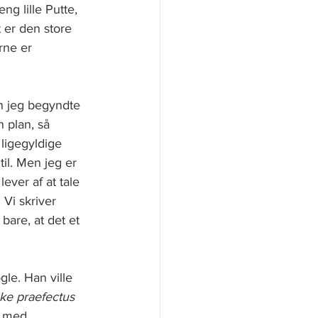
ng lille Putte, 
 er den store 
rne er 
n jeg begyndte 
n plan, så 
 ligegyldige 
il. Men jeg er 
ever af at tale 
Vi skriver 
bare, at det et 
gle. Han ville 
ke praefectus 
t med 