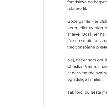
fortidslevn og begynd
relatere til. 
Gode gamle Herlufsho
lærer, eller overlære
af lave. Også her ha
tåle en smule tæsk og
traditionsbårne præf
Nej, det er som om d
Christian Varnæs hav
at der ventede svære 
og adelige familier.   
Tak fordi du læste m