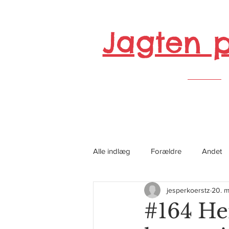
Jagten 
Alle indlæg
Forældre
Andet
jesperkoerstz
20. 
#164 He