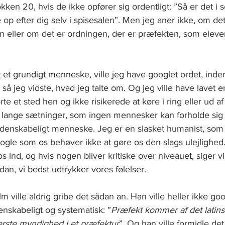
en 20, hvis de ikke opfører sig ordentligt: ”Så er det i se
 op efter dig selv i spisesalen”. Men jeg aner ikke, om det
n eller om det er ordningen, der er præfekten, som eleve
 et grundigt menneske, ville jeg have googlet ordet, inde
 så jeg vidste, hvad jeg talte om. Og jeg ville have lavet e
ørte et sted hen og ikke risikerede at køre i ring eller ud af
 lange sætninger, som ingen mennesker kan forholde sig t
idenskabeligt menneske. Jeg er en slasket humanist, som l
ogle som os behøver ikke at gøre os den slags ulejlighed. 
s ind, og hvis nogen bliver kritiske over niveauet, siger vi 
dan, vi bedst udtrykker vores følelser. 
m ville aldrig gribe det sådan an. Han ville heller ikke goo
nskabeligt og systematisk: ”
Præfekt kommer af det latins
rste myndighed i et præfektur
”. Og han ville formidle de