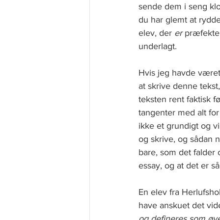
sende dem i seng klokk
du har glemt at rydde
elev, der 
er
 præfekte
underlagt.   
Hvis jeg havde været
at skrive denne tekst,
teksten rent faktisk f
tangenter med alt for
ikke et grundigt og v
og skrive, og sådan n
bare, som det falder o
essay, og at det er så
En elev fra Herlufshol
have anskuet det vide
og defineres som øve