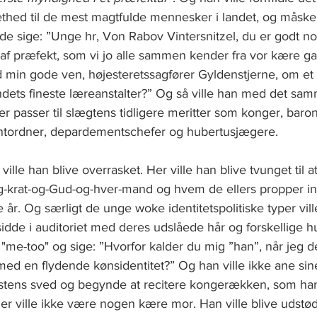
hed til de mest magtfulde mennesker i landet, og måske v
nde sige: ”Unge hr, Von Rabov Vintersnitzel, du er godt nok 
 af præfekt, som vi jo alle sammen kender fra vor kære ga
d min gode ven, højesteretssagfører Gyldenstjerne, om et 
ndets fineste læreanstalter?” Og så ville han med det samm
der passer til slægtens tidligere meritter som konger, baron
antordner, depardementschefer og hubertusjægere.     
ville han blive overrasket. Her ville han blive tvunget til a
og-krat-og-Gud-og-hver-mand og hvem de ellers propper in
se år. Og særligt de unge woke identitetspolitiske typer vil
sidde i auditoriet med deres udslåede hår og forskellige h
 "me-too" og sige: ”Hvorfor kalder du mig ”han”, når jeg d
ed en flydende kønsidentitet?” Og han ville ikke ane sin
tens sved og begynde at recitere kongerækken, som han alt
er ville ikke være nogen kære mor. Han ville blive udstød