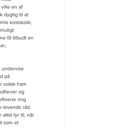
ille en af 
dygtig til at 
mle kostskole, 
muligt 
e få tilbudt en 
er, 
t undervise 
d på 
le volde ham 
udfarver og 
efinerer mig 
e levende råd. 
id tyr til, når 
t som et 