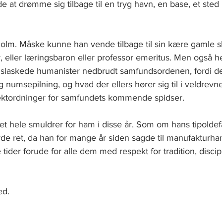
e at drømme sig tilbage til en tryg havn, en base, et sted
lm. Måske kunne han vende tilbage til sin kære gamle sk
r, eller læringsbaron eller professor emeritus. Men også h
r slaskede humanister nedbrudt samfundsordenen, fordi d
 numsepilning, og hvad der ellers hører sig til i veldrevn
ektordninger for samfundets kommende spidser. 
et hele smuldrer for ham i disse år. Som om hans tipoldef
de ret, da han for mange år siden sagde til manufakturha
tider forude for alle dem med respekt for tradition, discip
  
ed. 