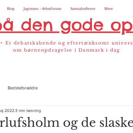
Blog
Jagtstuen - debatforum
Samtaleaftener
Mere
på den gode op
-
Et debatskabende og eftertænksomt univer
om børneopdragelse i Danmark i dag
Bedsteforældre
maj 2022
3 min læsning
rlufsholm og de slask