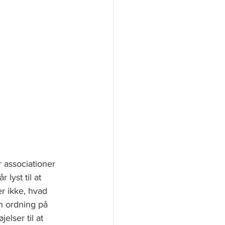
 associationer 
lyst til at 
r ikke, hvad 
n ordning på 
elser til at 