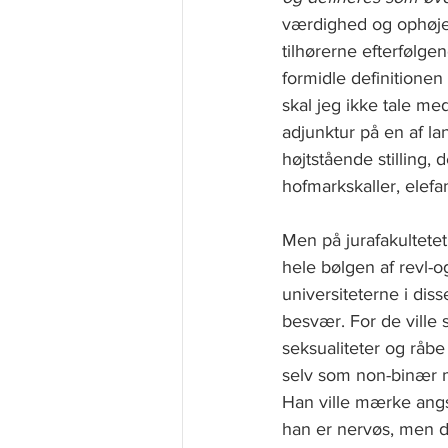
værdighed og ophøjet
tilhørerne efterfølge
formidle definitionen
skal jeg ikke tale me
adjunktur på en af la
højtstående stilling, 
hofmarkskaller, elef
Men på jurafakultetet 
hele bølgen af revl-
universiteterne i dis
besvær. For de ville 
seksualiteter og råbe
selv som non-binær m
Han ville mærke angs
han er nervøs, men d