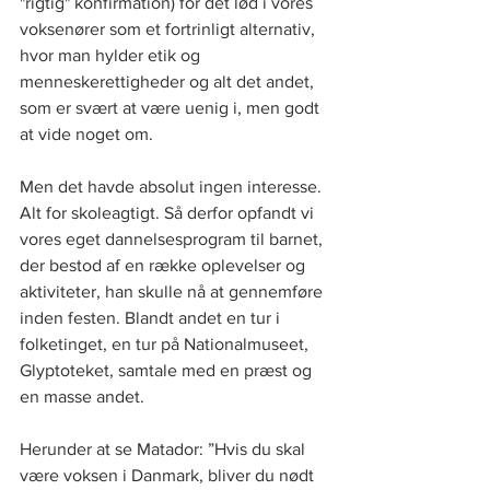
"rigtig" konfirmation) for det lød i vores 
voksenører som et fortrinligt alternativ, 
hvor man hylder etik og 
menneskerettigheder og alt det andet, 
som er svært at være uenig i, men godt 
at vide noget om. 
Men det havde absolut ingen interesse. 
Alt for skoleagtigt. Så derfor opfandt vi 
vores eget dannelsesprogram til barnet, 
der bestod af en række oplevelser og 
aktiviteter, han skulle nå at gennemføre 
inden festen. Blandt andet en tur i 
folketinget, en tur på Nationalmuseet, 
Glyptoteket, samtale med en præst og 
en masse andet.
Herunder at se Matador: ”Hvis du skal 
være voksen i Danmark, bliver du nødt 