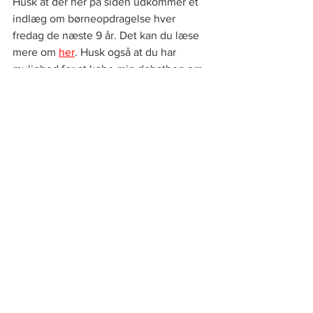
Husk at der her på siden udkommer et 
indlæg om børneopdragelse hver 
fredag de næste 9 år. Det kan du læse 
mere om
her
. Husk også at du har 
mulighed for at købe min debatbog om 
børneopdragelse, som du finder
her