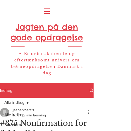
Jagten på den
gode opdragelse
-
Et debatskabende og
eftertænksomt univers om
børneopdragelse i Danmark i
dag
Indlæg
Alle indlæg
jesperkoerstz
Alle indlæg
5. jun.
3 min læsning
#375 Nonfirmation for
Forældre