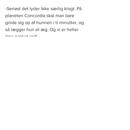
-Seriøst det lyder ikke særlig klogt. På 
planeten Concordia skal man bare 
gnide sig op af hunnen i ti minutter, og 
så lægger hun et æg. Og vi er heller 
ikke pakket ind!
Vi gik lidt videre uden at sige noget. 
Nogle gange er samtaler med 
rumvæsener så underlige, at man lige 
skal bruge et par minutter på at fordøje 
dem. Og tænke over, om de egentlig 
har fat i nogle relevante pointer. 
Tak fordi du læste med.