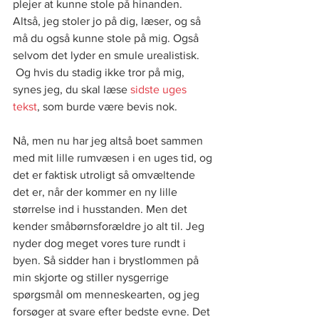
plejer at kunne stole på hinanden. 
Altså, jeg stoler jo på dig, læser, og så 
må du også kunne stole på mig. Også 
selvom det lyder en smule urealistisk. 
 Og hvis du stadig ikke tror på mig, 
synes jeg, du skal læse 
sidste uges 
tekst
, som burde være bevis nok.
Nå, men nu har jeg altså boet sammen 
med mit lille rumvæsen i en uges tid, og 
det er faktisk utroligt så omvæltende 
det er, når der kommer en ny lille 
størrelse ind i husstanden. Men det 
kender småbørnsforældre jo alt til. Jeg 
nyder dog meget vores ture rundt i 
byen. Så sidder han i brystlommen på 
min skjorte og stiller nysgerrige 
spørgsmål om menneskearten, og jeg 
forsøger at svare efter bedste evne. Det 