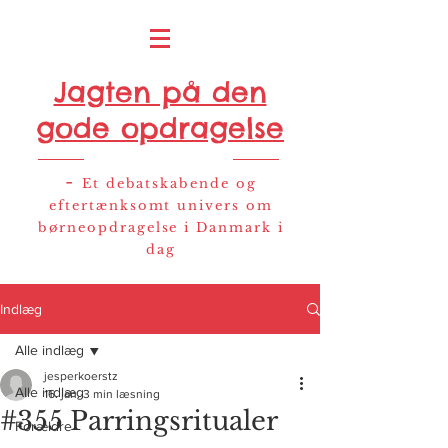
Jagten på den
gode opdragelse
-
Et debatskabende og
eftertænksomt univers om
børneopdragelse i Danmark i
dag
Indlæg
Alle indlæg
jesperkoerstz
Alle indlæg
16. jan.
3 min læsning
#355 Parringsritualer
Forældre